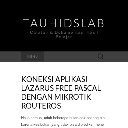
TAUHIDSLAB
Catatan & Dokumentasi Hasil
Belajar
Search
MENU
for:
KONEKSI APLIKASI
LAZARUS FREE PASCAL
DENGAN MIKROTIK
ROUTEROS
Hallo semua, udah beberapa bulan gak posting nih
karena kesibukan yang tidak bisa diprediksi. hehe