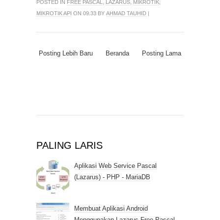
POSTED IN
FREE PASCAL
,
LAZARUS
,
MIKROTIK
,
MIKROTIK API
ON 09.33 BY
AHMAD TAUHID
|
Posting Lebih Baru
Beranda
Posting Lama
PALING LARIS
Aplikasi Web Service Pascal
(Lazarus) - PHP - MariaDB
Membuat Aplikasi Android
Menggunakan Lazarus Free Pascal