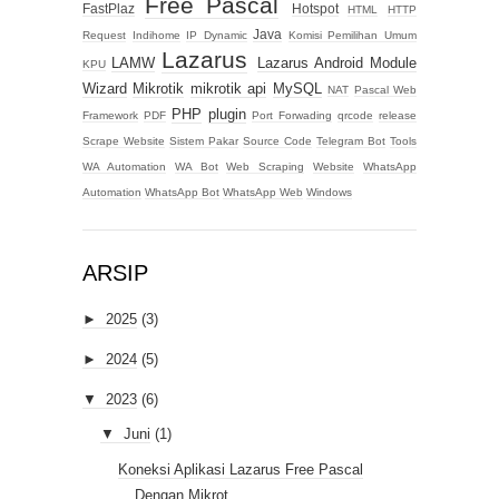
Free Pascal
FastPlaz
Hotspot
HTML
HTTP
Java
Request
Indihome
IP Dynamic
Komisi Pemilihan Umum
Lazarus
LAMW
Lazarus Android Module
KPU
Wizard
Mikrotik
mikrotik api
MySQL
NAT
Pascal Web
PHP
plugin
Framework
PDF
Port Forwading
qrcode
release
Scrape Website
Sistem Pakar
Source Code
Telegram Bot
Tools
WA Automation
WA Bot
Web Scraping
Website
WhatsApp
Automation
WhatsApp Bot
WhatsApp Web
Windows
ARSIP
►
2025
(3)
►
2024
(5)
▼
2023
(6)
▼
Juni
(1)
Koneksi Aplikasi Lazarus Free Pascal
Dengan Mikrot...